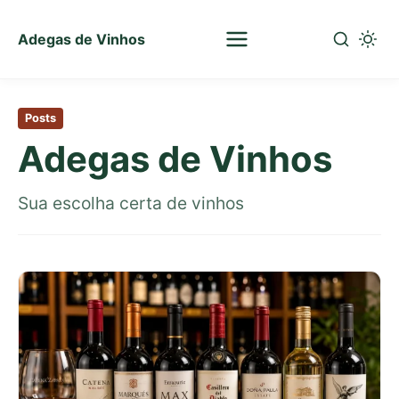
Adegas de Vinhos
Sua
escolha
Pular
certa
para
de
Posts
o
vinhos
Adegas de Vinhos
conteúdo
principal
Sua escolha certa de vinhos