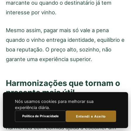
marcante ou quando o destinatário já tem
interesse por vinho.
Mesmo assim, pagar mais só vale a pena
quando o vinho entrega identidade, equilíbrio e
boa reputação. O preço alto, sozinho, não
garante uma experiência superior.
Harmonizações que tornam o
presente mais útil
Nós usamos cookies para melhorar sua
Um presente de vinho ganha valor quando
experiência diária.
Política de Privacidade
Entendi e Aceito
funciona bem à mesa. Saber como ele
harmoniza com comida ajuda a escolher um