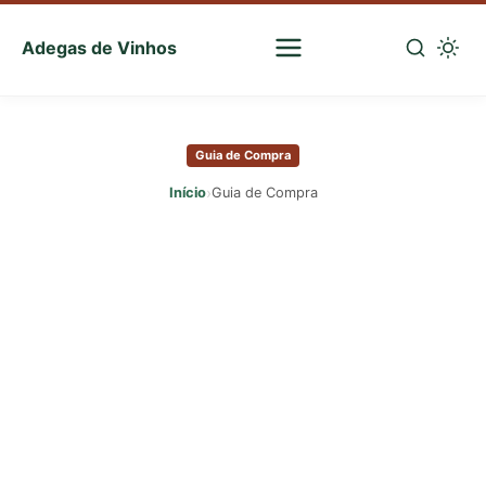
Adegas de Vinhos
Sua
escolha
Pular
certa
para
de
Guia de Compra
o
vinhos
conteúdo
›
Início
Guia de Compra
principal