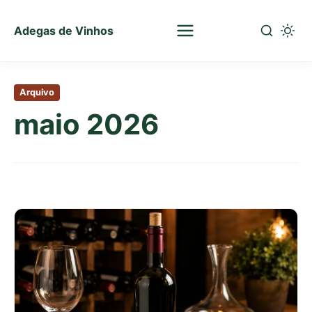
Adegas de Vinhos
Sua
escolha
Pular
certa
para
de
Arquivo
o
vinhos
maio 2026
conteúdo
principal