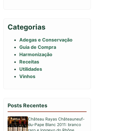
Categorias
Adegas e Conservação
Guia de Compra
Harmonização
Receitas
Utilidades
Vinhos
Posts Recentes
Château Rayas Châteauneuf-
du-Pape Blanc 2011: branco
raro e longevo do Rhône