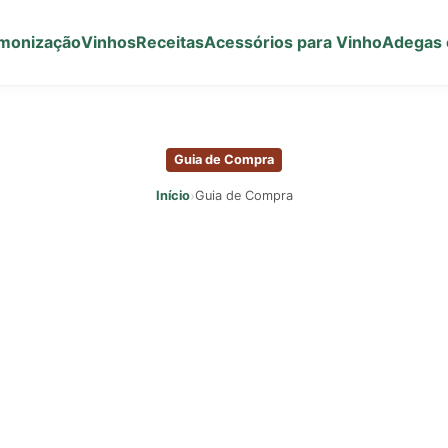
monização
Vinhos
Receitas
Acessórios para Vinho
Adegas 
Guia de Compra
›
Início
Guia de Compra