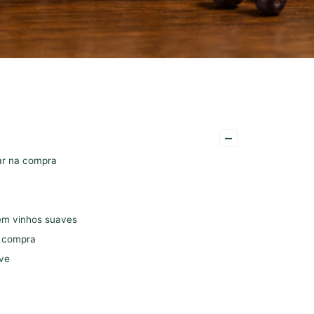
–
ar na compra
em vinhos suaves
a compra
ave