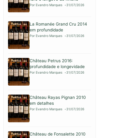
Por Evandro Marques
31/07/2026
La Romanée Grand Cru 2014
em profundidade
Por Evandro Marques
31/07/2026
Château Petrus 2016:
profundidade e longevidade
Por Evandro Marques
31/07/2026
Château Rayas Pignan 2010
em detalhes
Por Evandro Marques
31/07/2026
Château de Fonsalette 2010