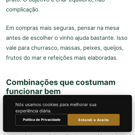
complicação.
Em compras mais seguras, pensar na mesa
antes de escolher o vinho ajuda bastante. Isso
vale para churrasco, massas, peixes, queijos,
frutos do mar e refeições mais elaboradas.
Combinações que costumam
funcionar bem
Nós usamos cookies para melhorar sua
Estas combinações são úteis como ponto de
experiência diária.
partida para comprar melhor e servir com mais
Política de Privacidade
Entendi e Aceito
confiança. Elas não substituem o gosto