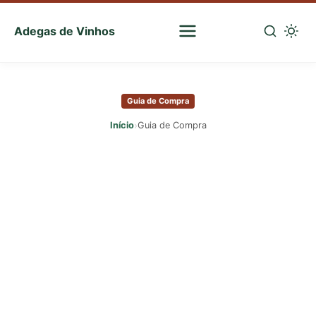
Adegas de Vinhos
Sua
escolha
Pular
certa
para
de
Guia de Compra
o
vinhos
conteúdo
›
Início
Guia de Compra
principal