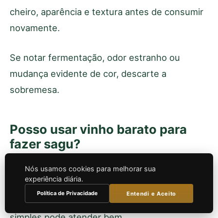
cheiro, aparência e textura antes de consumir
novamente.
Se notar fermentação, odor estranho ou
mudança evidente de cor, descarte a
sobremesa.
Posso usar vinho barato para
fazer sagu?
Sim, desde que seja um vinho com sabor
Nós usamos cookies para melhorar sua
experiência diária.
minimamente agradável para cozinhar. Como a
Política de Privacidade
Entendi e Aceito
sobremesa leva açúcar e especiarias, um vinho
simples pode atender bem.