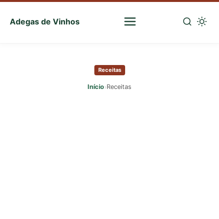
Adegas de Vinhos
Sua
escolha
Pular
certa
para
de
Receitas
o
vinhos
conteúdo
›
Início
Receitas
principal