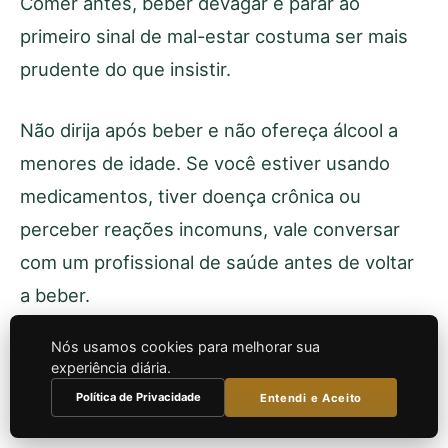
Comer antes, beber devagar e parar ao
primeiro sinal de mal-estar costuma ser mais
prudente do que insistir.
Não dirija após beber e não ofereça álcool a
menores de idade. Se você estiver usando
medicamentos, tiver doença crônica ou
perceber reações incomuns, vale conversar
com um profissional de saúde antes de voltar
a beber.
Nós usamos cookies para melhorar sua
experiência diária.
Quando procurar ajuda médica
Política de Privacidade
Entendi e Aceito
com urgência?