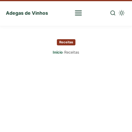
Adegas de Vinhos
Sua
escolha
Pular
certa
para
de
Receitas
o
vinhos
conteúdo
›
Início
Receitas
principal