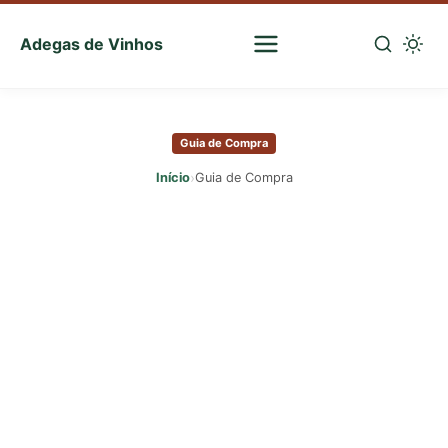
Adegas de Vinhos
Sua
escolha
Pular
certa
para
de
Guia de Compra
o
vinhos
conteúdo
›
Início
Guia de Compra
principal