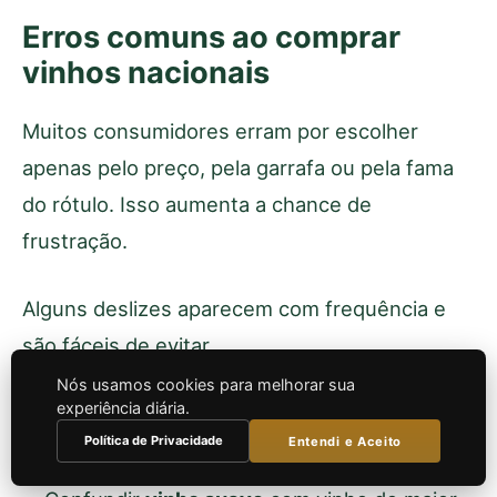
Erros comuns ao comprar
vinhos nacionais
Muitos consumidores erram por escolher
apenas pelo preço, pela garrafa ou pela fama
do rótulo. Isso aumenta a chance de
frustração.
Alguns deslizes aparecem com frequência e
são fáceis de evitar.
Nós usamos cookies para melhorar sua
experiência diária.
Ignorar o estilo e comprar apenas pela
Política de Privacidade
Entendi e Aceito
marca.