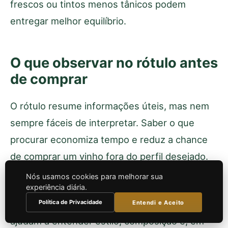
frescos ou tintos menos tânicos podem
entregar melhor equilíbrio.
O que observar no rótulo antes
de comprar
O rótulo resume informações úteis, mas nem
sempre fáceis de interpretar. Saber o que
procurar economiza tempo e reduz a chance
de comprar um vinho fora do perfil desejado.
Nós usamos cookies para melhorar sua
Alguns termos aparecem com frequência em
experiência diária.
vinhos chilenos e merecem atenção. Eles
Política de Privacidade
Entendi e Aceito
ajudam a entender estilo, composição e, em