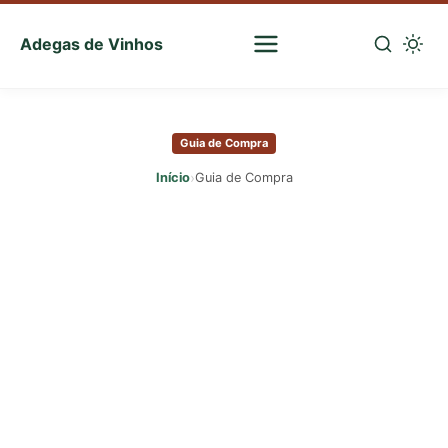
Adegas de Vinhos
Sua
escolha
Pular
certa
para
de
Guia de Compra
o
vinhos
conteúdo
›
Início
Guia de Compra
principal