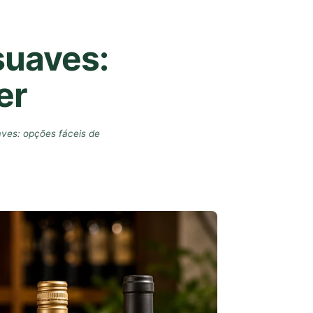
suaves:
er
aves: opções fáceis de