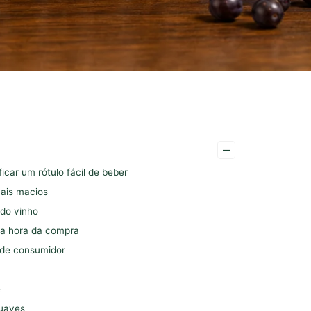
–
icar um rótulo fácil de beber
ais macios
 do vinho
na hora da compra
s de consumidor
e
suaves