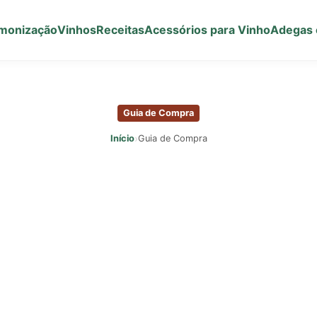
monização
Vinhos
Receitas
Acessórios para Vinho
Adegas 
Guia de Compra
›
Início
Guia de Compra