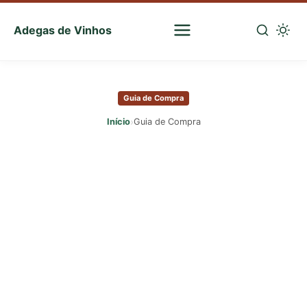
Adegas de Vinhos
Sua
escolha
Pular
certa
para
de
Guia de Compra
o
vinhos
conteúdo
›
Início
Guia de Compra
principal