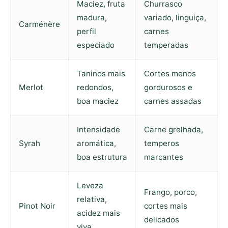
Maciez, fruta
Churrasco
madura,
variado, linguiça,
Carménère
perfil
carnes
especiado
temperadas
Taninos mais
Cortes menos
Merlot
redondos,
gordurosos e
boa maciez
carnes assadas
Intensidade
Carne grelhada,
Syrah
aromática,
temperos
boa estrutura
marcantes
Leveza
Frango, porco,
relativa,
Pinot Noir
cortes mais
acidez mais
delicados
viva