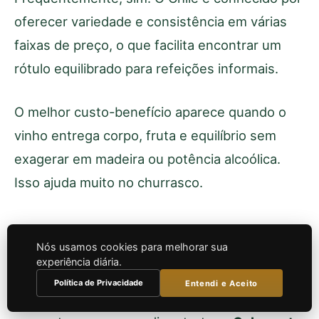
oferecer variedade e consistência em várias
faixas de preço, o que facilita encontrar um
rótulo equilibrado para refeições informais.
O melhor custo-benefício aparece quando o
vinho entrega corpo, fruta e equilíbrio sem
exagerar em madeira ou potência alcoólica.
Isso ajuda muito no churrasco.
Cabernet Sauvignon ou
Nós usamos cookies para melhorar sua
Carménère: qual escolher?
experiência diária.
Política de Privacidade
Entendi e Aceito
Se a carne for mais intensa, gordura mais