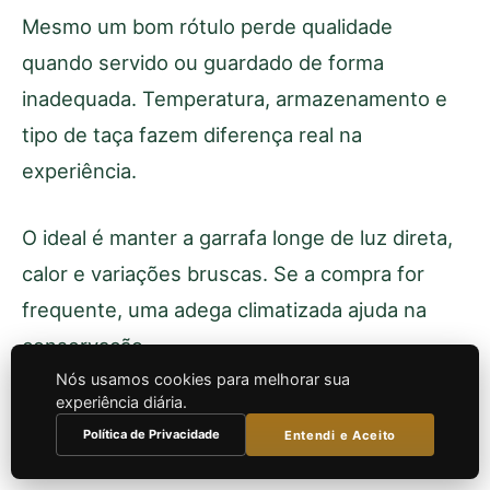
Mesmo um bom rótulo perde qualidade
quando servido ou guardado de forma
inadequada. Temperatura, armazenamento e
tipo de taça fazem diferença real na
experiência.
O ideal é manter a garrafa longe de luz direta,
calor e variações bruscas. Se a compra for
frequente, uma adega climatizada ajuda na
conservação.
Nós usamos cookies para melhorar sua
experiência diária.
As temperaturas de serviço variam conforme o
Política de Privacidade
Entendi e Aceito
estilo: