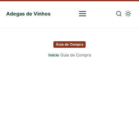
Adegas de Vinhos
Sua
escolha
Pular
certa
para
de
Guia de Compra
o
vinhos
conteúdo
›
Início
Guia de Compra
principal