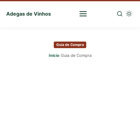
Adegas de Vinhos
Sua
escolha
Pular
certa
para
de
Guia de Compra
o
vinhos
conteúdo
›
Início
Guia de Compra
principal