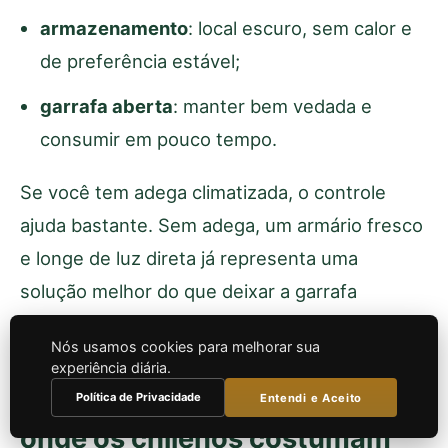
armazenamento
: local escuro, sem calor e
de preferência estável;
garrafa aberta
: manter bem vedada e
consumir em pouco tempo.
Se você tem adega climatizada, o controle
ajuda bastante. Sem adega, um armário fresco
e longe de luz direta já representa uma
solução melhor do que deixar a garrafa
exposta.
Nós usamos cookies para melhorar sua
experiência diária.
Harmonização com comida:
Política de Privacidade
Entendi e Aceito
onde os chilenos costumam