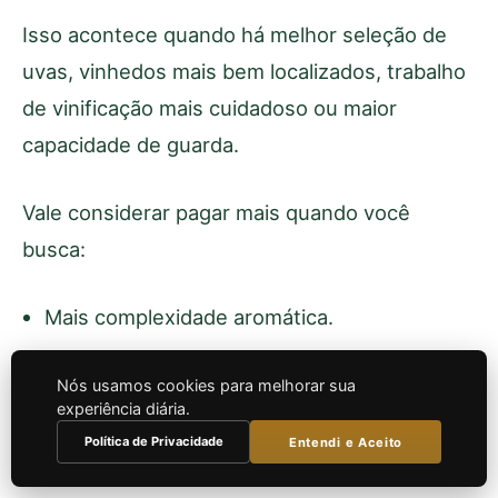
Isso acontece quando há melhor seleção de
uvas, vinhedos mais bem localizados, trabalho
de vinificação mais cuidadoso ou maior
capacidade de guarda.
Vale considerar pagar mais quando você
busca:
Mais complexidade aromática.
Taninos mais finos.
Nós usamos cookies para melhorar sua
experiência diária.
Maior precisão no equilíbrio.
Política de Privacidade
Entendi e Aceito
Estilo mais refinado para presente.