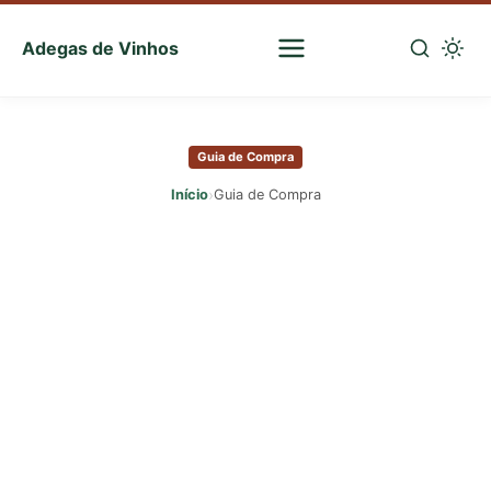
Adegas de Vinhos
Sua
escolha
Pular
certa
para
de
Guia de Compra
o
vinhos
conteúdo
›
Início
Guia de Compra
principal