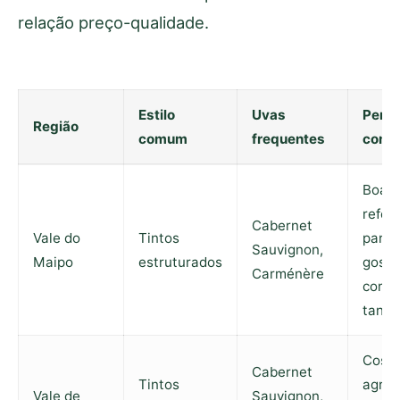
relação preço-qualidade.
Estilo
Uvas
Perfil
Região
comum
frequentes
comp
Boa
refer
Cabernet
Vale do
Tintos
para
Sauvignon,
Maipo
estruturados
gosta
Carménère
corpo
tanin
Cost
Cabernet
Tintos
agrad
Vale de
Sauvignon,