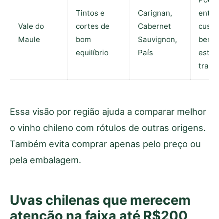
Tintos e
Carignan,
entre
Vale do
cortes de
Cabernet
custo
Maule
bom
Sauvignon,
benef
equilíbrio
País
estilo
tradi
Essa visão por região ajuda a comparar melhor
o vinho chileno com rótulos de outras origens.
Também evita comprar apenas pelo preço ou
pela embalagem.
Uvas chilenas que merecem
atenção na faixa até R$200