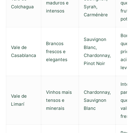
maduros e
quem
Colchagua
Syrah,
intensos
fruta 
Carménère
potên
Bom 
Sauvignon
Brancos
quem
Vale de
Blanc,
frescos e
priori
Casablanca
Chardonnay,
elegantes
acide
Pinot Noir
levez
Inter
Vinhos mais
Chardonnay,
para 
Vale de
tensos e
Sauvignon
que
Limarí
minerais
Blanc
valor
fresc
Pode