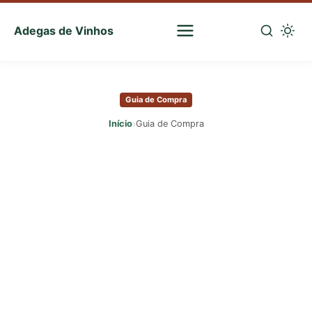
Adegas de Vinhos
Sua
escolha
Pular
certa
para
de
Guia de Compra
o
vinhos
conteúdo
›
Início
Guia de Compra
principal