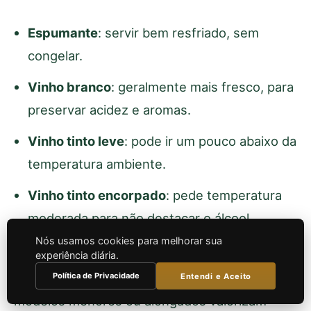
Espumante
: servir bem resfriado, sem
congelar.
Vinho branco
: geralmente mais fresco, para
preservar acidez e aromas.
Vinho tinto leve
: pode ir um pouco abaixo da
temperatura ambiente.
Vinho tinto encorpado
: pede temperatura
moderada para não destacar o álcool.
Nós usamos cookies para melhorar sua
Usar a
taça
adequada também ajuda. Taças
experiência diária.
mais amplas favorecem tintos, enquanto
Política de Privacidade
Entendi e Aceito
modelos menores ou alongados valorizam