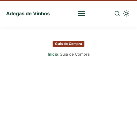
Adegas de Vinhos
Sua
escolha
Pular
certa
para
de
Guia de Compra
o
vinhos
conteúdo
›
Início
Guia de Compra
principal