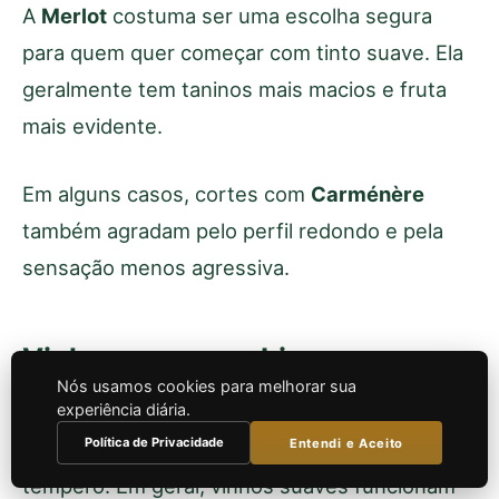
A
Merlot
costuma ser uma escolha segura
para quem quer começar com tinto suave. Ela
geralmente tem taninos mais macios e fruta
mais evidente.
Em alguns casos, cortes com
Carménère
também agradam pelo perfil redondo e pela
sensação menos agressiva.
Vinho suave combina com
churrasco?
Nós usamos cookies para melhorar sua
experiência diária.
Política de Privacidade
Entendi e Aceito
Pode combinar, mas depende do corte e do
tempero. Em geral, vinhos suaves funcionam