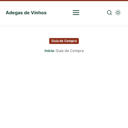
Adegas de Vinhos
Sua
escolha
Pular
certa
para
de
Guia de Compra
o
vinhos
conteúdo
›
Início
Guia de Compra
principal