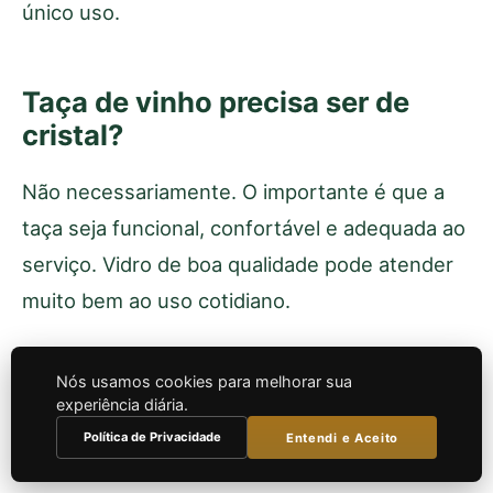
único uso.
Taça de vinho precisa ser de
cristal?
Não necessariamente. O importante é que a
taça seja funcional, confortável e adequada ao
serviço. Vidro de boa qualidade pode atender
muito bem ao uso cotidiano.
O cristal pode agradar pela leveza e pela
Nós usamos cookies para melhorar sua
delicadeza, mas exige mais cuidado no
experiência diária.
manuseio e na limpeza.
Política de Privacidade
Entendi e Aceito