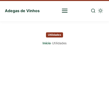
Adegas de Vinhos
Sua
escolha
Pular
certa
para
de
Utilidades
o
vinhos
conteúdo
›
Início
Utilidades
principal