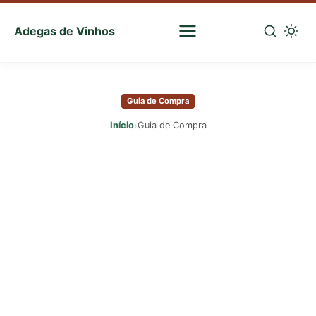
Adegas de Vinhos
Sua
escolha
Pular
certa
para
de
Guia de Compra
o
vinhos
conteúdo
›
Início
Guia de Compra
principal