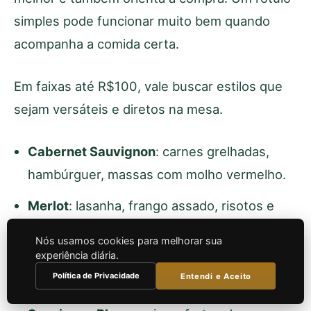
simples pode funcionar muito bem quando
acompanha a comida certa.
Em faixas até R$100, vale buscar estilos que
sejam versáteis e diretos na mesa.
Cabernet Sauvignon
: carnes grelhadas,
hambúrguer, massas com molho vermelho.
Merlot
: lasanha, frango assado, risotos e
pratos menos gordurosos.
Nós usamos cookies para melhorar sua
experiência diária.
Malbec
: churrasco, cortes suculentos e
Política de Privacidade
Entendi e Aceito
comida mais intensa.