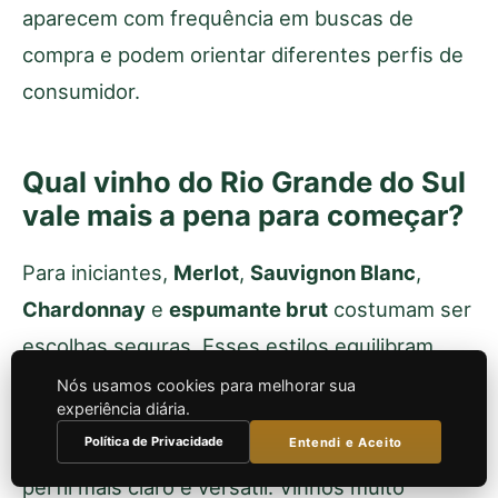
aparecem com frequência em buscas de
compra e podem orientar diferentes perfis de
consumidor.
Qual vinho do Rio Grande do Sul
vale mais a pena para começar?
Para iniciantes,
Merlot
,
Sauvignon Blanc
,
Chardonnay
e
espumante brut
costumam ser
escolhas seguras. Esses estilos equilibram
frescor, fruta e facilidade de consumo.
Nós usamos cookies para melhorar sua
experiência diária.
Política de Privacidade
Entendi e Aceito
Se o objetivo é evitar erro, priorize rótulos de
perfil mais claro e versátil. Vinhos muito