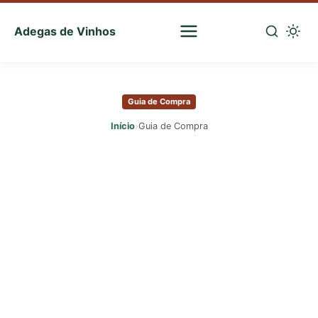
Adegas de Vinhos
Sua
escolha
Pular
certa
para
de
Guia de Compra
o
vinhos
conteúdo
›
Início
Guia de Compra
principal