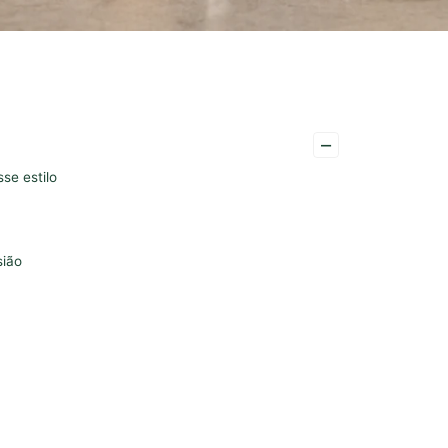
–
se estilo
sião