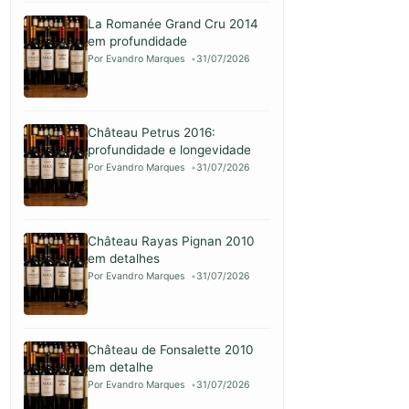
La Romanée Grand Cru 2014
em profundidade
Por Evandro Marques
31/07/2026
Château Petrus 2016:
profundidade e longevidade
Por Evandro Marques
31/07/2026
Château Rayas Pignan 2010
em detalhes
Por Evandro Marques
31/07/2026
Château de Fonsalette 2010
em detalhe
Por Evandro Marques
31/07/2026