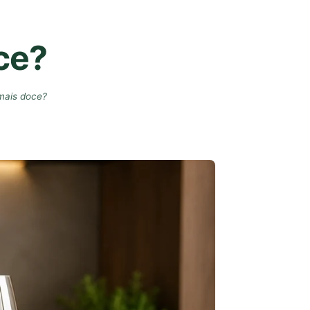
ce?
 mais doce?