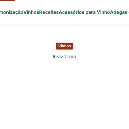
monização
Vinhos
Receitas
Acessórios para Vinho
Adegas 
Vinhos
›
Início
Vinhos