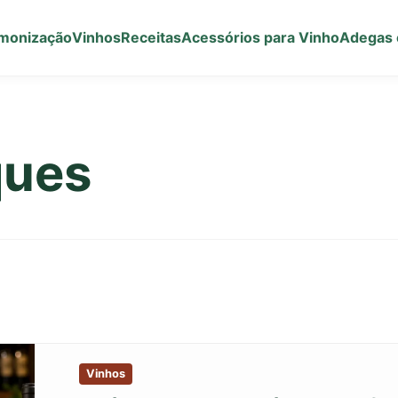
monização
Vinhos
Receitas
Acessórios para Vinho
Adegas 
ques
Vinhos