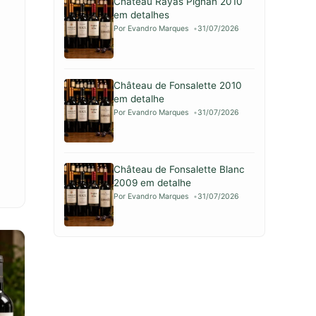
Château Rayas Pignan 2010
em detalhes
Por Evandro Marques
31/07/2026
Château de Fonsalette 2010
em detalhe
Por Evandro Marques
31/07/2026
Château de Fonsalette Blanc
2009 em detalhe
Por Evandro Marques
31/07/2026